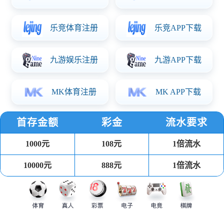
2026-06-09 15:04
72 次阅读
巴黎圣日耳曼三叉戟内讧，恩里克暗示：
姆巴佩点球权被抢或成更衣室炸弹
法甲豪门巴黎圣日耳曼在本赛季的进攻端看似星光熠
熠，实则暗流涌动。随着姆巴佩、内马尔与梅西组成
的“三叉戟”在场上频频出现不和谐画面，尤其是近期
关于点球主罚权的争夺，主教练恩里克在赛后采访中
暗示球队内部存在裂痕。他直言，若核心球员姆巴佩
的罚球权被队友“抢走”，这种微妙的情绪可能演变成
更衣室的定时炸弹，直接影响球队的争冠大业。