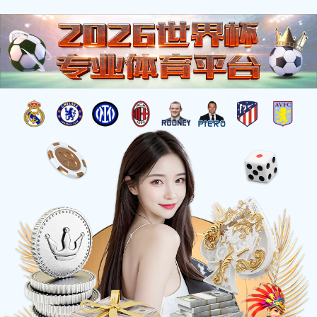
立即注册
开云体育
官网 · 权威体
育数据平台
开云体育 OFFICIAL WEBSITE
自2022年创立以来，
开云体育
致力于为用户提供包括
NBA、英超、欧洲杯、LPL在内的热门赛事直播与数据
服务，广受用户信赖。
立即下载开云体育APP