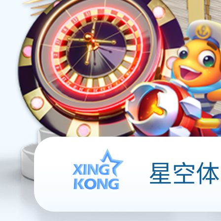
切尔西仍想引进迈尼昂 但去
年夏天1500万欧元的低价报
价惹恼了米兰